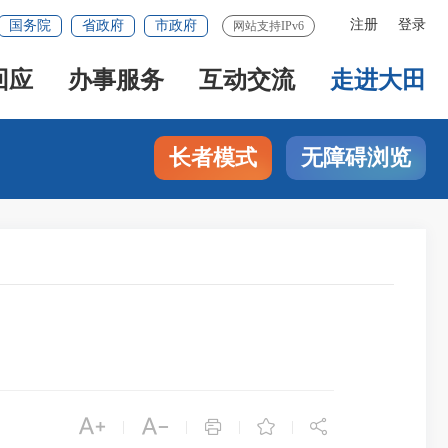
注册
登录
国务院
省政府
市政府
网站支持IPv6
回应
办事服务
互动交流
走进大田
长者模式
无障碍浏览





|
|
|
|