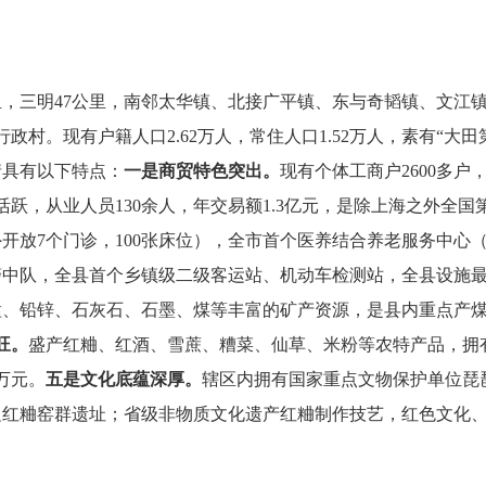
里，三明47公里，南邻太华镇、北接广平镇、东与奇韬镇、文江
2个行政村。现有户籍人口2.62万人，常住人口1.52万人，素有“大
情具有以下特点：
一是商贸特色突出。
现有个体工商户2600多户
活跃，从业人员130余人，年交易额1.3亿元，是除上海之外全
开放7个门诊，100张床位），全市首个医养结合养老服务中心（
警中队，全县首个乡镇级二级客运站、机动车检测站，全县设施
锰、铅锌、石灰石、石墨、煤等丰富的矿产资源，是县内重点产
旺。
盛产红粬、红酒、雪蔗、糟菜、仙草、米粉等农特产品，拥有
余万元。
五
是文化底蕴深厚。
辖区内拥有国家重点文物保护单位琵
边红粬窑群遗址；省级非物质文化遗产红粬制作技艺，红色文化