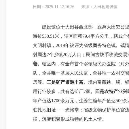
日期：2025-11-12 16:26
来源：大田县建设镇
建设镇位于大田县西北部，距离大田53公
海拔530.51米，辖区面积79.4平方公里，辖1
文明村镇，2019年被评为省级商务特色镇。镇
射周边7个乡镇20万人口；民间古钱币收藏交易
善。
辖区内，有全市首个乡镇级民办医院（对外
队，全县唯一基层人民法庭，全县唯一农村交
房等。
三是矿产资源丰富。
境内富藏铁、铜、
用行业较多，共有选矿厂7家。
四
是农特产业兴
年产值达1700余万元，生姜红糖年产值达500
驻扎地旧址－－光裕堂；省级文物保护单位宫
撞，沉淀积聚形成独特的风土人情。