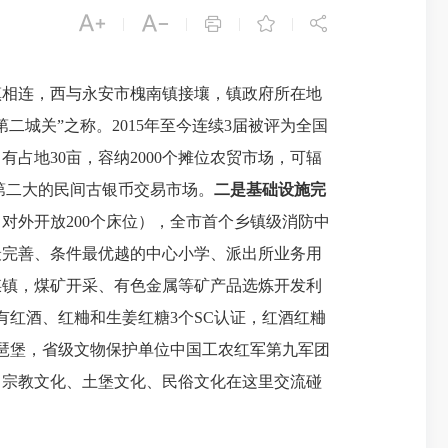





|
|
|
|
镇相连，西与永安市槐南镇接壤，镇政府所在地
田第二城关”之称。2015年至今连续3届被评为全国
，有占地30亩，容纳2000个摊位农贸市场，可辐
国第二大的民间古银币交易市场。
二是基础设施完
对外开放200个床位），全市首个乡镇级消防中
最完善、条件最优越的中心小学、派出所业务用
煤镇，煤矿开采、有色金属等矿产品选炼开发利
红酒、红粬和生姜红糖3个SC认证，红酒红粬
琶堡，省级文物保护单位中国工农红军第九军团
、宗教文化、土堡文化、民俗文化在这里交流碰