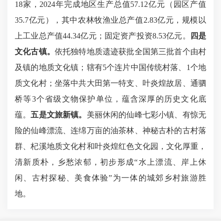
18家，2024年完成地区生产总值57.12亿元（园区产值
35.7亿元），其中农林牧渔业总产值2.83亿元，规模以
上工业总产值44.34亿元；固定资产投资8.53亿元。
四
是
文化古镇。
依托独特地质遗迹获批全国第三批首个由村
及镇的地质文化镇；辖有5个连片中国传统村落、1个地
质文化村；坐落中共大田第一特支、叶炎煌故居、通驷
桥等3个省级文物保护单位，蕴含深厚的历史文化底
蕴。
五是文旅新镇。
美丽休闲的仙峰七彩小镇、有惊无
险的仙峰漂流、连绵万亩的油茶林、神秘古朴的古村落
群、杞溪地质文化村和叶炎煌红色文化园，文化厚重，
清新质朴，乡愁浓郁，初步形成“水上漂流、岸上休
闲、古村探秘、美食体验”为一体的城郊乡村旅游胜
地。