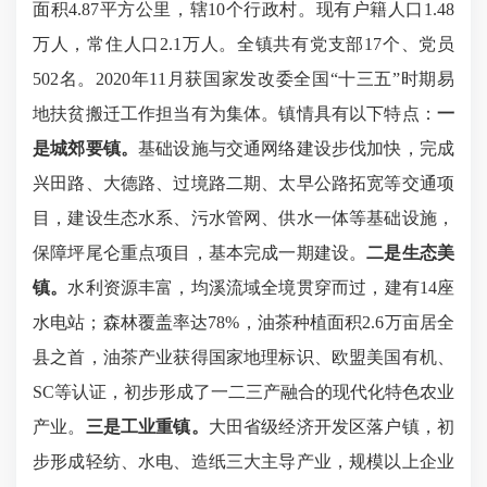
面积4.87平方公里，辖10个行政村。现有户籍人口1.48
万人，常住人口2.1万人。全镇共有党支部17个、党员
502名。2020年11月获国家发改委全国“十三五”时期易
地扶贫搬迁工作担当有为集体。镇情具有以下特点：
一
是城郊要镇。
基础设施与交通网络建设步伐加快，完成
兴田路、大德路、过境路二期、太早公路拓宽等交通项
目，建设生态水系、污水管网、供水一体等基础设施，
保障坪尾仑重点项目，基本完成一期建设。
二是
生态美
镇
。
水利资源丰富，均溪流域全境贯穿而过，建有14座
水电站；森林覆盖率达78%，油茶种植面积2.6万亩居全
县之首，油茶产业获得国家地理标识、欧盟美国有机、
SC等认证，初步形成了一二三产融合的现代化特色农业
产业。
三是工业重镇。
大田省级经济开发区落户镇，初
步形成轻纺、水电、造纸三大主导产业，规模以上企业