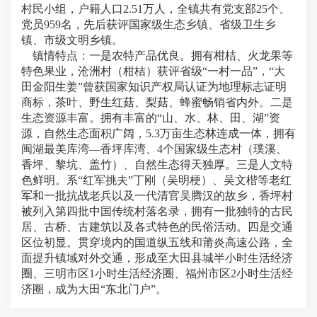
村民小组，户籍人口2.51万人，全镇共有党支部25个、
党员959名，先后获评国家级生态乡镇、省级卫生乡
镇、市级文明乡镇。
镇情特点：
一是农特产品优良。
拥有柑桔、火龙果等
特色果业，沧洲村（柑桔）获评省级“一村一品”，“大
田金阳生姜”曾获国家知识产权局认证为地理标志证明
商标，茶叶、野生红菇、梨菇、蜂蜜畅销省内外。
二是
生态资源丰富。
拥有丰富的“山、水、林、田、湖”资
源，自然生态面积广阔，5.3万亩生态林连成一体，拥有
闽湖最美库湾—香坪库湾、4个国家级生态村（璞溪、
香坪、黎坑、盖竹）、自然生态得天独厚。
三是人文特
色鲜明。
系“红军挑夫”丁刚（吴明梗）、吴文楷等老红
军和一批抗战老兵以及一代清官吴腾汉的故乡，香坪村
被列入第四批中国传统村落名录，拥有一批独特的古民
居、古桥、古建筑以及各式特色的民俗活动。
四是交通
区位初显。
贯穿境内的国道纵五线和莆炎高速公路，全
面提升镇域对外交通，形成至大田县城半小时生活经济
圈、三明市区1小时生活经济圈、福州市区2小时生活经
济圈，成为大田“东北门户”。