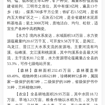
钨、锰、硫和瓷土等42种，矿产种类、藏量和价值居福
建省前列、三明市之首位。其中有煤3亿吨，遍及13个
乡（镇），煤系700多平方公里；铁矿石1.5亿吨，是省
内五大铁矿区之一；石灰石5亿吨，是全省建材水泥原
料基地县；瓷土3000万吨，质地洁白、均匀、松软，适
宜生产各种中高档陶瓷。
【水力】
境内水系发达，水域面积3.8万亩，水力资
源蕴藏量约20.67万千瓦，可开发9.58万千瓦，是闽江、
乌龙江、晋江三大水系支流的发源地。主要河流有均
溪、仙峰溪、文江溪和桃源溪，其中均溪系全县最大河
流，主干流长81.7公里，水力资源理论蕴藏量占全县的
53.3%，可作七级电站开发。
【森林】森林面积232.45万亩，森林覆盖率
69.49%。植物种类141科621种，珍稀树种52多种，属国
家一级保护的有5种，二级保护的16种，省级保护书中
31种，兰科植物20种。
【农业】全县耕地面积29.95万亩，其中水田18.72
万亩、旱地3.23万亩。粮食作物以水稻为主，次为甘