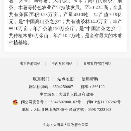
薯、大豆、马铃薯、大小麦、玉米，高山优质茶、油
茶、木薯等特色农业产业持续发展。至2014年底，全县
共有茶园面积9.73万亩，产量4310吨，年产值7.19亿
元，是“中国高山茶之乡”；共有油茶林14.2万亩，丰产
林10万亩，年产茶油150万公斤，是“中国油茶之乡”；
共种植木薯6万余亩，年产10.2万吨，是全省最大的木薯
种植基地。
省市政府网站
市内县区网站
县级政府部门网站
联系我们
|
站点地图
|
使用帮助
网站标识码： 3504250007
邮编：366100
中文域名：大田县人民政府.政务
闽公网安备号：
35042502000102号
闽ICP备11007282号
地址：大田县凤山西路40号 联系方式：0598-7222168
主办：大田县人民政府办公室