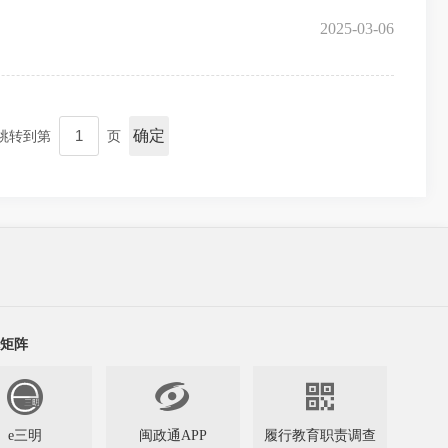
2025-03-06
确定
跳转到第
页
矩阵


e三明
闽政通APP
履行教育职责调查