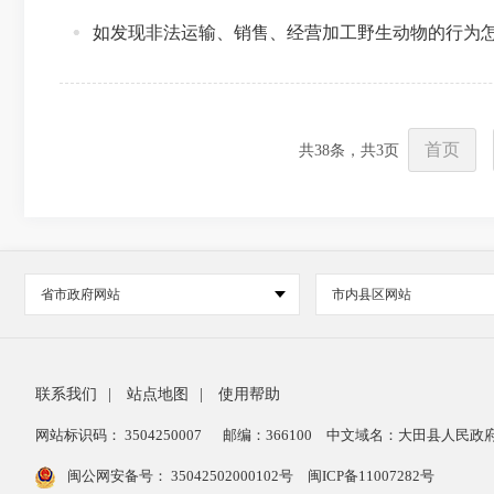
如发现非法运输、销售、经营加工野生动物的行为
首页
共
38
条，共
3
页
省市政府网站
市内县区网站
联系我们
|
站点地图
|
使用帮助
网站标识码： 3504250007
邮编：366100
中文域名：大田县人民政府
闽公网安备号：
35042502000102号
闽ICP备11007282号