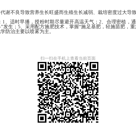
谢不良导致营养生长旺盛而生殖生长减弱、栽培密度过大导致
、适时早播，授粉时期尽量避开高温天气；2、合理密植，通
旱”发生；5、采用配方施肥技术，掌握“施足基肥，轻施苗肥，重
化学防治主要以喷雾为主。
扫一扫在手机上查看当前页面