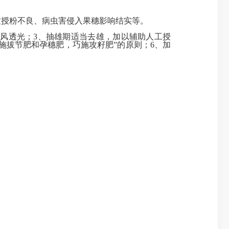
授粉不良、病虫害侵入果穗影响结实等。
风透光；3、抽雄期适当去雄，加以辅助人工授
施拔节肥和孕穗肥，巧施攻籽肥”的原则；6、加