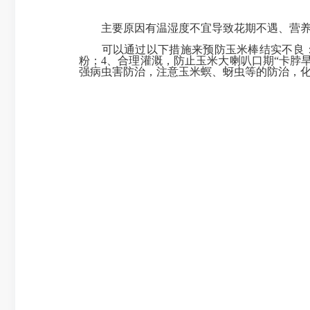
主要原因有温湿度不宜导致花期不遇、营养代
可以通过以下措施来预防玉米棒结实不良：1
粉；4、合理灌溉，防止玉米大喇叭口期“卡脖
强病虫害防治，注意玉米螟、蚜虫等的防治，