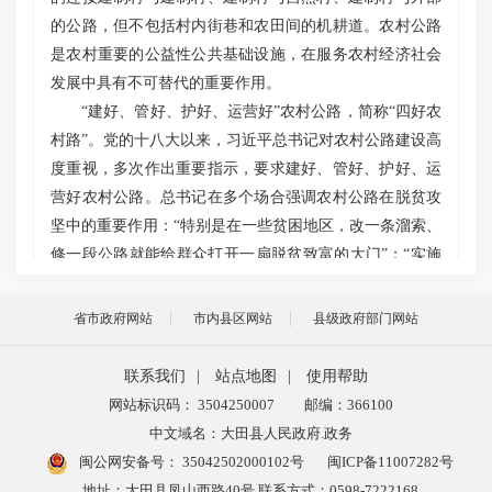
的公路，但不包括村内街巷和农田间的机耕道。农村公路
是农村重要的公益性公共基础设施，在服务农村经济社会
发展中具有不可替代的重要作用。
“建好、管好、护好、运营好”农村公路，简称“四好农
村路”。党的十八大以来，习近平总书记对农村公路建设高
度重视，多次作出重要指示，要求建好、管好、护好、运
营好农村公路。总书记在多个场合强调农村公路在脱贫攻
坚中的重要作用：“特别是在一些贫困地区，改一条溜索、
修一段公路就能给群众打开一扇脱贫致富的大门”；“实施
扶贫脱贫要多措并举，路、水、电等基础设施是重要方
面，‘要想富，先修路’不过时”；“交通建设项目要尽量向
省市政府网站
市内县区网站
县级政府部门网站
进村入户倾斜”。建设“四好农村路”是以习近平同志为核心
的党中央以人民为中心的发展思想和执政理念在交通领域
联系我们
|
站点地图
|
使用帮助
的生动体现，总书记的重要指示，充分体现了强烈的为民
网站标识码： 3504250007
邮编：366100
情怀和使命担当。习近平总书记2017年底对“四好农村
中文域名：大田县人民政府.政务
路”建设作出重要指示，强调近年来“四好农村路”建设取得
闽公网安备号：
35042502000102号
闽ICP备11007282号
了实实在在的成效，为农村特别是贫困地区带去了人气、
地址：大田县凤山西路40号 联系方式：0598-7222168