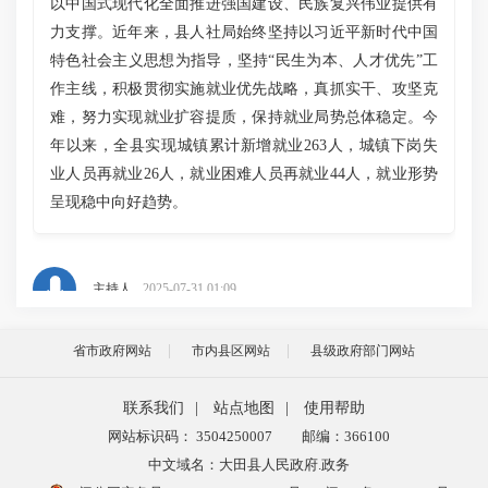
以中国式现代化全面推进强国建设、民族复兴伟业提供有
力支撑。近年来，县人社局始终坚持以习近平新时代中国
特色社会主义思想为指导，坚持“民生为本、人才优先”工
作主线，积极贯彻实施就业优先战略，真抓实干、攻坚克
难，努力实现就业扩容提质，保持就业局势总体稳定。今
年以来，全县实现城镇累计新增就业263人，城镇下岗失
业人员再就业26人，就业困难人员再就业44人，就业形势
呈现稳中向好趋势。
主持人
2025-07-31 01:09
省市政府网站
市内县区网站
县级政府部门网站
吴书记，大田县作为闽中人口大县，过去也曾是矿产
资源大县之一，用工需求较多，除了解决好本地劳动力就
联系我们
|
站点地图
|
使用帮助
业问题，还要考虑富余劳动力对外输出及省外来田务工人
网站标识码： 3504250007
邮编：366100
员就业问题。那么我们采取了哪些举措促进就业创业呢？
中文域名：大田县人民政府.政务