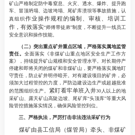
矿山
严格制定防中毒窒息、火灾、透水、爆炸、提升跑
车、冒顶坍塌、边坡垮塌、尾矿库溃坝等事故措施，认
作业操作规程的编制、审核、培训工
真组织
作，有效落实
“师傅带徒弟”制度，不断提升一线员工
安全意识和操作技能。
（二）突出重点矿井重点区域，严格落实属地监管
责任。
全面落实
《非煤矿山重点地区安全生产工作方
案》，持续提升矿山规模和安全管理水平。
对长期停产
停建和即将关闭的煤矿和非煤矿山，要严格落实属地盯
守责任，防止矿井明停暗开。对有建设项目的矿井，必
须加大过程管控的力度，严防边建设边生产或超越批准
紧盯看牢单班入井
的范围组织生产。
30人以上的地
采矿山、露天矿山高陡边坡、尾矿库“头顶库”等重大风
险管控措施落实情况，确保风险管控到位。
三、严格执法
，
严厉打击
非法违法采矿行为
煤矿由县工信局（煤管局）牵头、非煤矿