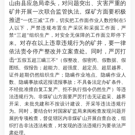
山由县应急局牵头，对问题突出、灾害严重的
矿井开展一次联合监管执法。煤矿方面要积极
推进
“一优三减”工作，切实把工作面作业人数控制在5
人以下，严禁违规布置生产采区和采掘工作面，严
禁“三超”组织生产，
对安全无保障的工作面立即停下
。对存在以上违章违规行为的矿井，要一律
来
依法责令停产整改并立案查处。同时，严厉打
击
“五假五超三瞒三不”（假整改、假密闭、假数据、假
图纸、假报告；超能力、超强度、超定员、超层越界、
证件超期仍然组织生产；隐瞒作业地点、隐瞒作业人
数、隐瞒事故或迟报谎报事故；不具备法定办矿条件、
不经批准擅自复工复产、拒不执行指令仍然生产）等违
法违规行为。非煤矿山方面要严厉打击无证盗采、越界
开采、未批先建和不按设计建设、开采等违法违规行
为。同时，要结合针对国家矿监局来闽检查发现问题开
展的专项检查，督促辖区内非煤矿山开展自查自改，组
织打击非法违法检查，对发现的违法违规行为要依法严
肃处理。