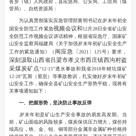
各乡（镇）人民政府，县应急局、公安局、工信局（煤
管局）、自然资源局：
为认真贯彻落实
应急管理部黄明书记在
岁末年初
全
视频会议和
国
安全防范
工作紧急
12月28日全省矿山安
全防范工作视频会议讲话
精神
，
根据省应急厅、国家矿
山安全监察局福建局《关于加强岁末年初矿山安全生产
闽应急〔
工作的紧急通知》（
2021〕125号
）要求，
深刻汲取山西省吕梁市孝义市西庄镇西沟村盗
采煤炭矿点
“12·1
5
”透水事故和我省2018年鲤坑煤矿
12·28”瓦斯（窒息）等事故教训，扎实做好岁末年初矿
山安全工作，确保全县矿山安全生产形势平稳，现将有
关事项通知如下：
一、把握形势，坚决防止事故反弹
岁末年初是矿山生产
安全
事故的易发高发期。当
前，矿山面临的风险较多，煤炭保供压力增大，煤价持
续高位，
铁、金、钼、铜等部分金属非金属矿种价格持