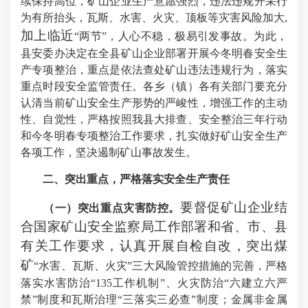
续保持高位，
矿山企业生产意愿强烈，违法违规开采行
为有所抬头，瓦斯、水害、火灾、顶板等灾害风险加大
,
加上临近
“两节”，人心不稳，极易引发事故。为此，
县安委办决定在全县矿山企业部署开展今冬明春安全生
产专项整治，重点是依法查处矿山违法违规行为，落实
重点时段安全监管责任。
各乡（镇）
各有关部门要充分
认清当前矿山安全生产形势的严峻性，增强工作的主动
性、自觉性，严格按照我县大排查、安全整治三年行动
和今冬明春专项整治工作要求，扎实做好矿山安全生产
各项工作，坚决遏制矿山事故发生。
二、突出重点，严格落实安全生产责任
要督促矿山企业结
（一）突出重点灾害防控。
合国家矿山安全监察局工作部署和省、市、县
有关工作要求，认真开展自检自改，突出煤
矿
“水害、瓦斯、火灾”三大风险管控措施的完善，严格
落实水害防治“135工作机制”、火灾防治“六建立六严
禁”制度和瓦斯治理“三落实三必查”制度；金属非金属