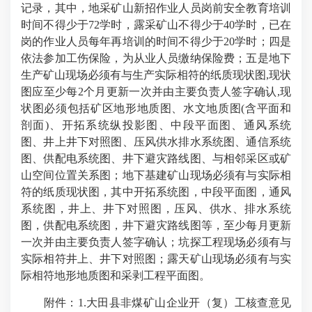
记录，其中，地采矿山新招作业人员岗前安全教育培训
时间不得少于72学时，露采矿山不得少于40学时，已在
岗的作业人员每年再培训的时间不得少于20学时；四是
依法参加工伤保险，为从业人员缴纳保险费；五是地下
生产矿山现场必须有与生产实际相符的纸质现状图,现状
图应至少每2个月更新一次并由主要负责人签字确认,现
状图必须包括矿区地形地质图、水文地质图(含平面和
剖面)、开拓系统纵投影图、中段平面图、通风系统
图、井上井下对照图、压风供水排水系统图、通信系统
图、供配电系统图、井下避灾路线图、与相邻采区或矿
山空间位置关系图；地下基建矿山现场必须有与实际相
符的纸质现状图，其中开拓系统图，中段平面图，通风
系统图，井上、井下对照图，压风、供水、排水系统
图，供配电系统图，井下避灾路线图等，至少每月更新
一次并由主要负责人签字确认；坑探工程现场必须有与
实际相符井上、井下对照图；露天矿山现场必须有与实
际相符地形地质图和采剥工程平面图。
附件：1.大田县非煤矿山企业开（复）工核查意见