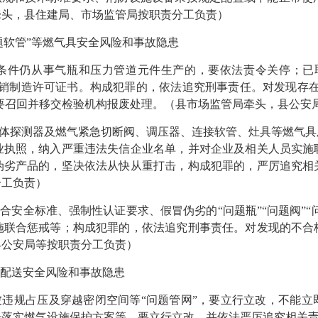
牵头，县住建局、市场监管局按职责分工负责）
题软管”等燃气具安全风险和事故隐患
件仍从事气瓶和压力管道元件生产的，要依法责令关停；已
吊销制造许可证书。构成犯罪的，依法追究刑事责任。对发现存在
瓶要召回并移交检验机构报废处理。（县市场监管局牵头，县公安
体探测器及燃气紧急切断阀、调压器、连接软管、灶具等燃气具
业执照，纳入严重违法失信企业名单，并对企业及相关人员实施
伪劣产品的，坚决依法从快从重打击，构成犯罪的，严厉追究相
分工负责）
安全标准、强制性认证要求、假冒伪劣的“问题瓶”“问题阀”“问
施联合惩戒等；构成犯罪的，依法追究刑事责任。对发现的不合
县公安局等按职责分工负责）
配送安全风险和事故隐患
违规占压及穿越密闭空间等“问题管网”，要立行立改，不能立
未落实燃气设施保护方案等，要立行立改，并依法严厉追究相关