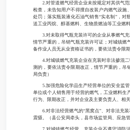
2.对管道燃气经营企业未按规定对其供气范
检查，未告知用户不得擅自改装户内燃气设施
处罚；落实瓶装液化石油气销售“实名制”，
送工业丙烷、醇基燃料、生物质燃油等工业燃
3.对未取得气瓶充装许可的企业从事燃气充
情节严重的，吊销气瓶充装许可证；对城镇燃
备作业人员无从业资格证书的，要依法责令限
4.对城镇燃气充装企业在充装时非法掺混二
测的，要依法责令限期改正，情节严重的，吊
局负责）
5.加强危险化学品生产经营单位的安全监管
单位或个人销售用于经营的燃气，工业燃料生
行为、限期改正，并对企业及主要负责人、相
6.对非法经营燃气的“黑窝点”、对非法充装
震慑。（县公安局牵头，县市场监管局、应急
7.对城镇燃气经营、充装企业不遵守消防法