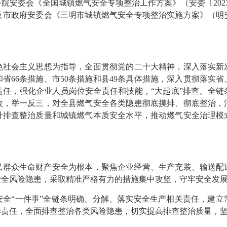
院安委会《全国城镇燃气安全专项整治工作方案》（安委〔202
）及市政府安委会《三明市城镇燃气安全专项整治实施方案》（明安
会主义思想为指导，全面贯彻党的二十大精神，深入落实新
省66条措施、市50条措施和县49条具体措施，深入贯彻落实
责任，强化企业人员岗位安全责任和技能，“大起底”排查、全链
改，举一反三，对全县燃气安全各类隐患彻底摸排、彻底整治，
升排查整治质量和城镇燃气本质安全水平，推动燃气安全治理模
众生命财产安全为根本，聚焦企业经营、生产充装、输送配
安全风险隐患，采取精准严格有力的措施集中攻坚，守牢安全发
“一件事”全链条明确、分解、落实安全生产相关责任，建立
作责任，全面排查整治各类风险隐患，切实提高排查整治质量，