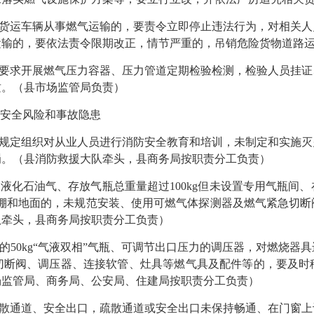
货运车辆从事燃气运输的，要责令立即停止违法行为，对相关人
运输的，要依法责令限期改正，情节严重的，吊销危险货物道路
要求开展燃气压力容器、压力管道定期检验检测，检验人员挂证
质。（县市场监管局负责）
安全风险和事故隐患
规定组织对从业人员进行消防安全教育和培训，未制定和实施灭
罚。（县消防救援大队牵头，县商务局按职责分工负责）
化石油气、存放气瓶总重量超过100kg但未设置专用气瓶间
顶棚和地面的，未规范安装、使用可燃气体探测器及燃气紧急切
队牵头，县商务局按职责分工负责）
50kg“气液双相”气瓶、可调节出口压力的调压器，对燃烧器
切断阀、调压器、连接软管、灶具等燃气具及配件等的，要及时
场监管局、商务局、公安局、住建局按职责分工负责）
散通道、安全出口，疏散通道或安全出口未保持畅通、在门窗上