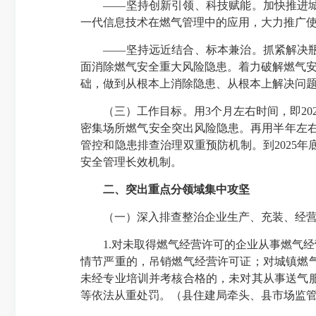
——坚持创新引领、科技赋能。加快推进城镇
一代信息技术在燃气管理中的应用，大力推广
——坚持远近结合、标本兼治。抓紧解决瓶装
面消除燃气安全重大风险隐患。着力破解燃气安
础，做到从根本上消除隐患、从根本上解决问
（三）工作目标。用3个月左右时间，即202
密集场所燃气安全突出风险隐患。再用半年左右
管控和隐患排查治理双重预防机制。到2025
安全管理长效机制。
二、突出重点分领域集中攻坚
（一）深入排查整治企业生产、充装、经营“
1.对未取得燃气经营许可的企业从事燃气经
情节严重的，吊销燃气经营许可证；对城镇燃
未经专业培训并考核合格的，未对其从事送气
等依法从重处罚。（县住建局牵头、县市场监