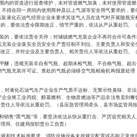
围内的管道进行巡查维护，未对管道燃气加臭，未对使用管道燃
、不得在同一房间内使用两种及以上气源等安全用气要求的，要
对瓶装液化石油气经营企业未要求其送气人员在送气时开展随瓶安
料的，要依法责令限期改正，情节严重的，依法从严从重处罚。
装的，要依法责令关停；对城镇燃气充装企业不再符合许可条件
气充装企业落实全员安全生产责任制不到位、主要负责人和安全
期改正，并对企业及主要负责人、相关责任人等依法从重处罚。
甲醚，违规充装非自有气瓶、超期未检气瓶、不合格气瓶、超出
销气瓶充装许可证。查处的气瓶必须移交气瓶检验机构报废处理
，对液化石油气生产企业生产气质不达标、无警示性臭味、非法掺
产企业将工业丙烷、醇基燃料、生物质燃油等产品非法售卖到餐
关责任人等依法从重处罚。（县应急管理局牵头，县市场监管局
和销售“黑气瓶”等，要坚决依法从快从重打击、严厉追究相关
管理局、住建局按职责分工负责）
规和技术标准要求、消防设施设备未按规定配置或不能正常使