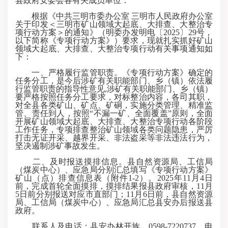
县政府安委会各有关成员单位：
根据《中共三明市委办公室 三明市人民政府办公室
关于印发＜三明市矿山领域大起底、大排查、大整治专
项行动方案＞的通知》（明委办发明电〔2025〕29号，
以下简称《专项行动方案》）要求，现就扎实抓好矿山
领域大起底、大排查、大整治专项行动有关事项通知如
下：
一、严格履行监管职责。《专项行动方案》确定的
任务分工，是今后涉矿有关职能部门、乡（镇）依法履
行监管职责的指导性意见,涉矿有关职能部门、乡（镇）
要严格按照任务分工要求，对标整治内容，各司其职，
对全县各类矿山、矿点、矿硐，实施分类管理、精准监
管、责任到人，按照“不漏一矿、全面覆盖”原则，全面
开展矿山领域大起底、大排查、大整治专项行动各阶段
工作任务，专项排查整治矿山领域各类问题隐患，严厉
打击无证开采、越界开采、非法盗采等非法违法行为，
坚决遏制涉矿事故发生。
二、及时报送摸排信息。县自然资源局、工信局
（煤炭中心）、应急局分别汇总填写《专项行动方案》
矿山（点）排查信息表（附件1-2）。2025年11月4日
前，完成首轮全面摸排，摸排结果报县政府审核，11月
5日前分别报送对应市直部门；11月6日前，县自然资源
局、工信局（煤炭中心）、应急局汇总县安办后报送县
政府。
联系人及电话：县安办林开族，0598-7220737，电