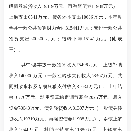
般债券转贷收入19319万元、再融资债券11988万元）、
上解支出6541万元、债务还本支出18086万元，
本年度
全县一般公共预算财力合计
315441
万元；安排一般公共
预算支出
300300万元；结转下年
15141
万元
（附表
三
）
。
其中
:县本级
一般预算收入
75498
万元、
上级补助
收入
140000万元（一般
性
转移支付收入
58367万元、共
同财政事权及专项转移支付收入81633万元）、上年结
余10776万元、动用预算稳定调节基金2026万元、调入
资金78643万元、债务转贷收入31307万元（一般债券转
贷收入19319万元、再融资债券11988万元）、乡镇上解
收入1044万元，补助乡镇支出11680万元，上解支出