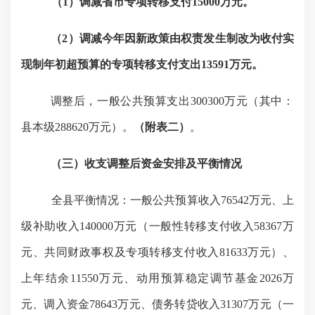
（
1）
调减省市专项转移支付
15000万元。
（
2）调减今年因新政策由权责发生制改为收付实
现制年初超预算的专项转移支付支出13591万元。
调整后，一般公共预算支出
300300万元（其中：
县本级288620万元）。
（附表
二
）
。
（三）收支调整后资金安排及
平衡情况
全县平衡情况：一般
公共
预算收入
76542
万元、
上
级补助
收入
140000万元（一般
性
转移支付收入
58367万
元、共同财政事权及专项转移支付收入81633万元）、
上年结余11550万元、动用预算稳定调节基金2026万
元、调入资金78643万元、债务转贷收入31307万元（一