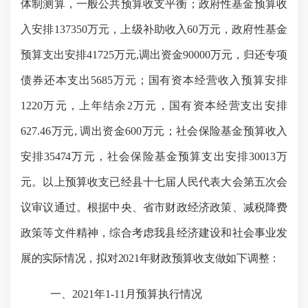
体制测算，一般公共预算收支平衡；政府性基金预算收
入安排137350万元，上级补助收入60万元，政府性基金
预算支出安排41725万元,调出资金90000万元，归还专项
债券还本支出5685万元；国有资本经营收入预算安排
122
0
万元，上年结余
2万元，国有资本经营支出安排
627.46万元, 调出资金600万元；
社会保险基金预算收入
安排
35474万元，社会保险基金预算支出安排30013万
元。以上预算收支已经县十七届人民代表大
会
第五次会
议审议通过。根据中央、省市财政经济政策、减税降费
政策等文件精神，综合考虑我县经济建设和社会事业发
展的实际情况，拟对
2021年财政预算收支做
如下
调整：
一、
202
1
年
1-1
1
月预算执行情况