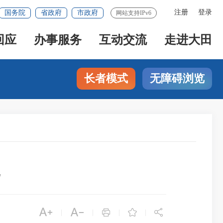
注册
登录
国务院
省政府
市政府
网站支持IPv6
回应
办事服务
互动交流
走进大田
长者模式
无障碍浏览





|
|
|
|