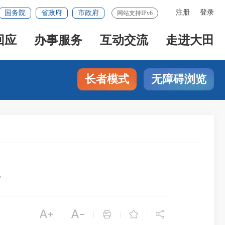
注册
登录
国务院
省政府
市政府
网站支持IPv6
回应
办事服务
互动交流
走进大田
长者模式
无障碍浏览





|
|
|
|