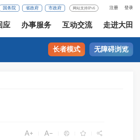
注册
登录
国务院
省政府
市政府
网站支持IPv6
回应
办事服务
互动交流
走进大田
长者模式
无障碍浏览





|
|
|
|