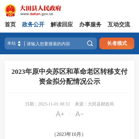
首页
政务公开
解读回应
办事服务
互动交流

长者模式
2023年原中央苏区和革命老区转移支付
资金拟分配情况公示
日期：2023-11-01 08:53
来源：大田县财政局


|
（
202
3
年
1
0
月）