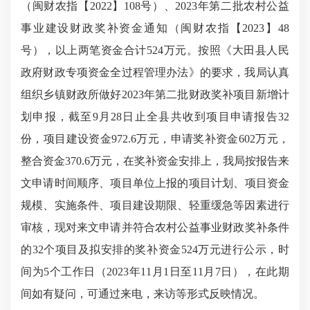
（闽财
农
指【
2022】
108
号）
、
2023年第二批
农村公益
事业建设财政奖补
资金通知（闽财
农
指【
202
3
】
48
号）
，
以上两笔资金合计
524万元。按照《大田县人民
政府财政专项资金全过程管理办法》的要求，我局认真
组织乡镇财政所做好2023年第二批财政奖补项目新增计
划申报
，
截至
9月28日止全县共收到项目申请报告32
份，项目建设资金9
7
2.6万元，申请奖补资金6
0
2万元，
整合资金3
7
0.6万元，在奖补资金安排上，我局
按报告来
文申请时间顺序、
项目单位
上报的项目计划、
项目资金
规模、实施条件、项目建设期限、轻重缓急等因素
进行
审核，现对
来
文申请并
符合
农村公益事业财政奖补
条件
的
32个
项目及拟安排的奖补资金
524万元
进行公示，时
间为
5个工作日（2023年11月1日至11月7日），在此期
间如有疑问，可通过来电，来访等形式反映情况。