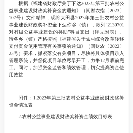
根据
《
福建省财政厅关于下达
2023
年第三批农村公
益事业建设财政奖补资金的通知
》（闽财农指
〔
202
3
〕
107
号
）文件精神
，现将
大田县
202
3
年
第三批
农村公益
事业
建设
财政奖补资金下达你乡（镇），款列
“2130701
对村级公益事业建设的补助
”
科目支出
（
详见附表
）
。
请各乡（镇）严格按照《福建省
关于农村综合改革转移
支付资金使用管理有关事项的通知》
（闽财农〔
202
2
〕
23
号）要求，抓紧落实有关项目，尽快将具体项目录入
管理系统，并督促项目单位尽早开工，力争
12
月底前完
工。同时，
加强资金监管和绩效管理
，
切实提高资金使
用效益
附件：
1.2023
年第三批农村公益事业建设财政奖补
资金情况表
2.
农村公益事业建设财政奖补资金绩效目标表