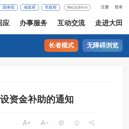
注册
登录
国务院
省政府
市政府
网站支持IPv6
回应
办事服务
互动交流
走进大田
长者模式
无障碍浏览
建设资金补助的通知





|
|
|
|