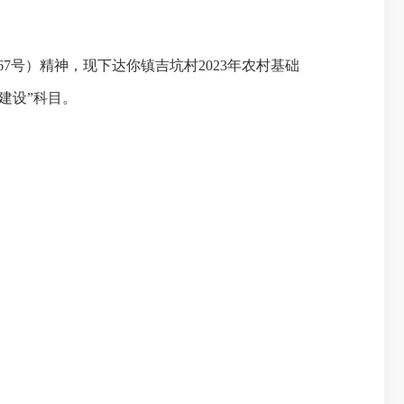
67
号）精神，现下达
你镇吉坑村
2023
年
农村基础
建设
”
科目。