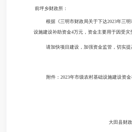
前坪乡财政所
：
根据
《三明市财政局关于下达
2023
年
三明
设施建设补助资金
4
万元，
资金主要
用于
因受灾
请
加快项目建设
，
加强资金监管，
切实提
附件：
2023
年
市级农村
基础
设施建设资金
大田县财政