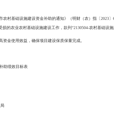
市农村基础设施建设资金补助
的通知》（
明财（
农
）
指〔
202
3
〕
受损的农业农村基础设施
建设工作
，
款列
“
2130504
-
农村基础设施
高资金使用效益
，
确保项目建设保质保量完成。
补助
绩效目标表
局