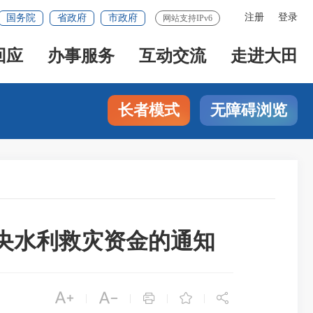
注册
登录
国务院
省政府
市政府
网站支持IPv6
回应
办事服务
互动交流
走进大田
长者模式
无障碍浏览
中央水利救灾资金的通知





|
|
|
|