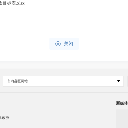
标表.xlsx

关闭
市内县区网站
新媒体
.政务