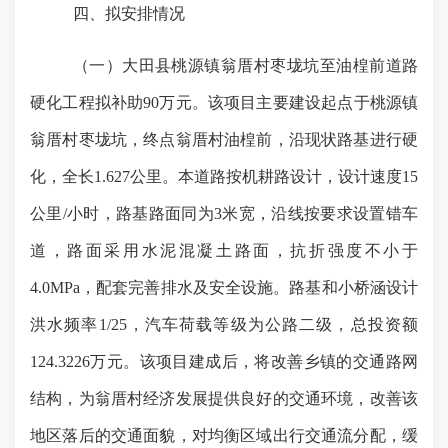
四
、拟安排情况
（一）
大田县桃源镇翁厝村枣垅坑至油楻前道路
硬化工程
拟补助
90万元
。该项目主要
建设起点于桃源镇
翁厝村枣垅坑，终点翁厝村
油楻前
，沿现状路基进行硬
化，全长
1.627公里。本道路按机耕路设计，设计速度15
公里
/
小时，路基路面同为
3米宽，沿线按要求设置错车
道，路面采用水泥混凝土路面，抗折强度不小于
4.0MPa，配套完善排水及安全设施。路基和小桥涵设计
洪水频率1
/
25，汽车荷载等级为公路二级，总投资额
124.3226万元。该项目建成后，将改善乡镇的交通路网
结构，为翁厝村经济发展提供良好的交通环境，改善该
地区落后的交通面貌，对均衡区域出行交通流分配，缓