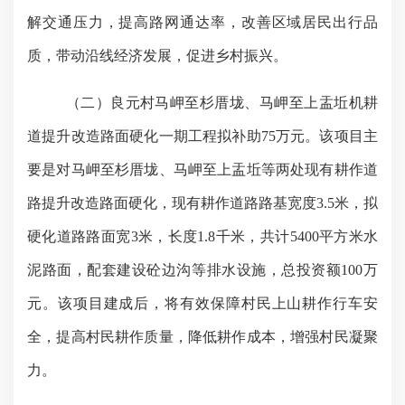
解交通压力，提高路网通达率，改善区域居民出行品
质，带动沿线经济发展，促进乡村振兴。
（二）
良元村马岬至杉厝垅、马岬至上盂坵机耕
道提升改造路面硬化一期工程拟补助
75
万元。该项目主
要是对马岬至杉厝垅、马岬至上盂坵等两处现有耕作道
路提升改造路面硬化，现有耕作道路路基宽度
3.5米，拟
硬化道路路面宽3米，长度1.8千米，共计5400平方米水
泥路面，配套建设砼边沟等排水设施，
总投资额
100万
元。该项目建成后，将有效保障村民上山耕作行车安
全，提高村民耕作质量，降低耕作成本，增强村民凝聚
力。