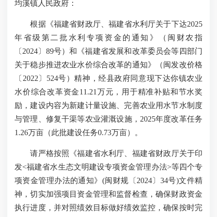
均溪镇人民政府：
根据
《福建省财政厅、福建省水利厅关于下达
2025
年省级第二批水利专项资金的通知》（闽财农指
〔
2024
〕
89
号
）
和《福建省发展和改革委员会等四部门
关于稳步推进农业水价综合改革的通知》（闽发改价格
〔
2022
〕
524
号）精神，经县政府同意现下达你镇农业
水价综合改革资金
11.21
万元，
用于精准补贴和节水奖
励，
建设内容为新建计量设施、完善农业用水节水制度
与管理、修复干渠等农业灌溉设施，
2025
年度改革任务
1.26
万亩（此批建设任务
0.73
万亩）。
请严格
按照
《福建省水利厅、福建省财政厅关于印
发
<
福建省水生态文明建设专项资金管理办法
>
等四个专
项资金管理办法的通知
》
(
闽财规
〔
2024
〕
34
号
)
文件精
神，切实加强项目资金管理和监督检查，确保财政资金
执行进度，并对照绩效目标做好绩效监控，确保按时完