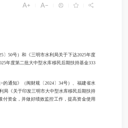





|
|
|
|
25
〕
50
号）和《三明市水利局关于下达
2025
年度
025
年度第二批大中型水库移民后期扶持基金
333
法
>
的通知》（闽财规〔
2024
〕
34
号）、福建省水
利局《关于印发三明市大中型水库移民后期扶持
拨付资金，并做好绩效监控工作，提高资金使用