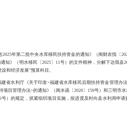
达
2025
年第二批中央水库移民扶持资金的通知》（闽财农指〔
20
的通知》（明水移民〔
2025
〕
11
号）
的文件精神，分解下达我县
2
建设和经济发展”预算科目。
福建省水利厅《关于印发
<
福建省水库移民后期扶持资金管理办
持项目管理办法
>
的通知》（闽水函〔
2020
〕
159
号）和三明市水
0
号）的规定，抓紧组织项目实施，按进度及时向县水利局申请