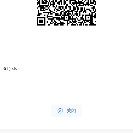
1).xls

关闭