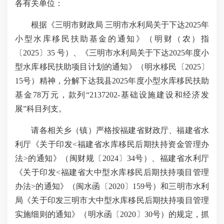
各有关单位：
根据《三明市财政局 三明市水利局关于下达
2025
年
小型水库移民扶助基金的通知》（
明财（农）指
〔
2025
〕
35
号
）、《
三明市水利局
关于下达
2025
年度小
型水库移民扶助项目计划的通知
》（明水移民〔
2025
〕
15
号）精神，分解下达我县
2025
年度小型水库移民扶助
基金
78
万元，款列“
2137202-
基础设施建设和经济发
展”科目列支。
请各相关乡（镇）严格按福建省财政厅、福建省水
利厅《关于印发
<
福建省水库移民后期扶持资金管理办
法
>
的通知》（闽财规〔
2024
〕
34
号）、福建省水利厅
《关于印发
<
福建省大中型水库移民后期扶持项目管理
办法
>
的通知》（闽水函〔
2020
〕
159
号）和三明市水利
局《关于印发三明市大中型水库移民后期扶持项目管理
实施细则的通知》（明水函〔
2020
〕
30
号）的规定，抓