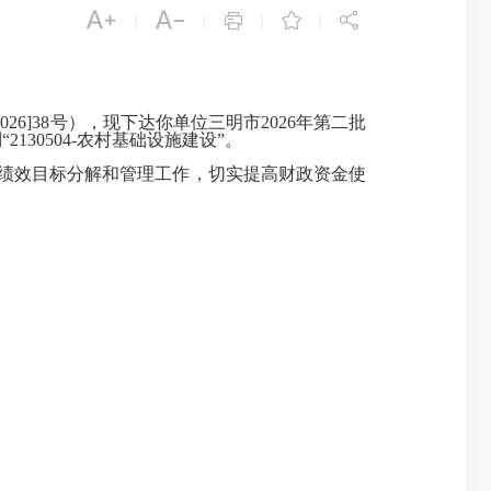





|
|
|
|
2026]38号
），现下达
你单位
三明市
2026年第二批
30504-农村基础设施建设”。
绩效目标分解和管理工作
，切实提高财政资金使