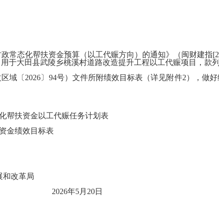
央财政常态化帮扶资金预算（以工代赈方向）的通知》（
闽财建指
[
用于大田县武陵乡桃溪村道路改造提升工程以工代赈项目，款列“21
改区域
〔
202
6
〕
94
号
）
文件所附绩效目标表
（详见附件
2
），
做好
常态化帮扶资金以工代赈任务计划表
扶资金绩效目标表
展和改革局
2
6
年
5
月
20
日