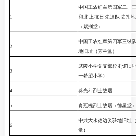
中国工农红军第四军二、
1
和北上抗日先遣队驻扎地
（紫荆堂）
中国工农红军第四军三纵
2
地旧址（芳兰堂）
武陵小学党支部校史馆旧
3
一希望小学）
4
蒋光斗烈士故居
5
肖冠槐烈士故居（德星堂
中共大永德边委驻地旧址
6
堂）