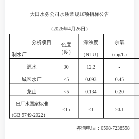
大田水务公司水质常规
10项指标
公告
（
2026
年
4月26
日）
分析项目
浑浊度
余氯
色度
（度）
制水厂
（
NTU
）
（
mg/L
）
源水
30
12.2
-
城区水厂
<
5
0.093
0.45
龙山
<
5
0.134
0.20
出厂水国家标准
≤
15
≤1
≥0.1
(GB 5749-20
22
）
咨询电话：
0598-7238558