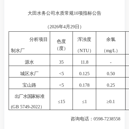
大田水务公司水质常规
10项指标
公告
（
2026
年
4月29
日）
分析项目
浑浊度
余氯
色度
（度）
制水厂
（
NTU
）
（
mg/L
）
源水
35
11.8
-
城区水厂
<
5
0.125
0.50
宝山路
<
5
0.178
0.25
出厂水国家标准
≤
15
≤1
≥0.1
(GB 5749-20
22
）
咨询电话：
0598-7238558