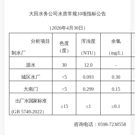
大田水务公司水质常规
10项指标
公告
（
2026
年
4月30
日）
分析项目
浑浊度
余氯
色度
（度）
制水厂
（
NTU
）
（
mg/L
）
源水
30
12.0
-
城区水厂
<
5
0.093
0.30
大南门
<
5
0.299
0.15
出厂水国家标准
≤
15
≤1
≥0.1
(GB 5749-20
22
）
咨询电话：
0598-7238558