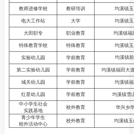
教师进修学校
教研培训
均溪镇玉
电大工作站
大学
均溪镇玉
大田职专
职业教育
均溪镇福田
特殊教育学校
特殊教育
均溪镇玉
均溪镇前
实验幼儿园
学前教育
第二实验幼儿园
学前教育
均溪镇福田大道
城关幼儿园
学前教育
均溪镇福
红星幼儿园
学前教育
均溪镇雪山
中小学生社会
校外教育
华兴乡华
实践基地
青少年学生
校外教育
均溪镇玉
校外活动中心