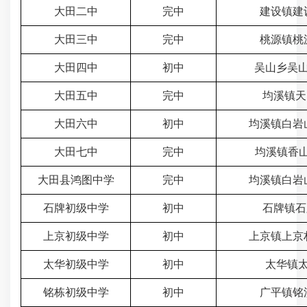
大田二中
完中
建设镇建设
大田三中
完中
桃源镇桃源
大田四中
初中
吴山乡吴山
大田五中
完中
均溪镇天
大田六中
初中
均溪镇白岩山
大田七中
完中
均溪镇香山路
大田县鸿图中学
完中
均溪镇白岩山
石牌初级中学
初中
石牌镇石
上京初级中学
初中
上京镇上京
太华初级中学
初中
太华镇太
铭栋初级中学
初中
广平镇铭溪