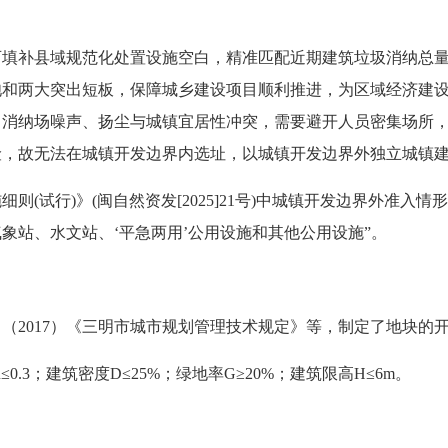
补县域规范化处置设施空白，精准匹配近期建筑垃圾消纳总量
饱和两大突出短板，保障城乡建设项目顺利推进，为区域经济建
，消纳场噪声、扬尘与城镇宜居性冲突，需要避开人员密集场所
险，故无法在城镇开发边界内选址，以城镇开发边界外独立城镇
试行)》(闽自然资发[2025]21号)中城镇开发边界外准入情
象站、水文站、‘平急两用’公用设施和其他公用设施”。
2017）《三明市城市规划管理技术规定》等，制定了地块的
.3；建筑密度D≤25%；绿地率G≥20%；建筑限高H≤6m。