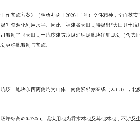
实施方案》（明效办函〔2026〕1号）文件精神，全面落实
提升资源化利用水平。因此，福建省大田县特提出“大田县土坑
公司编制了《大田县土坑垵建筑垃圾消纳场地块详细规划（含选
规划更好地编制与实施。
，地块东西两侧均为山体，南侧紧邻赤春线（X313），北侧为
标高420-530m。现状用地为乔木林地及其他林地，不涉及