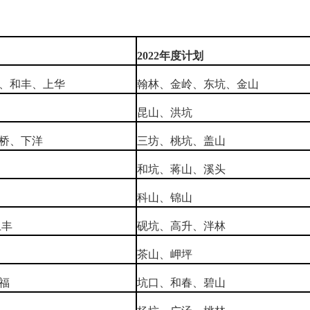
2022
年度计划
、和丰、上华
翰林、金岭、东坑、金山
昆山、洪坑
桥、下洋
三坊、桃坑、盖山
和坑、蒋山、溪头
科山、锦山
上丰
砚坑、高升、泮林
茶山、岬坪
福
坑口、和春、碧山