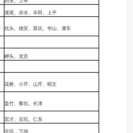
西安、上举
溪尾、赤水、丰田、上平
坑头、德安、菖坑、华山、潘车
岬头、龙宫
花桥、小芹、山芹、昭文
盖竹、黎坑、长津
宏才、后坑、仁东
北坑、下地