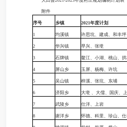
大田县2021-2023年度村庄规划编制计划表
附件
序号
乡镇
2021
年度计划
1
均溪镇
许思坑、建成、和丰坪
2
华兴镇
早兴、张墘
3
石牌镇
鳌江、小湖、桃山、拱
4
屏山乡
玉屏、杨梅、许坑
5
吴山镇
梓溪、张坑、东埔
6
济阳乡
大墘 、大儒、国庆、
7
武陵乡
仕洋、上岩
8
谢洋乡
怀德、科里、珍山、仕