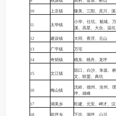
9
桃源镇
前村、翁厝、桥山
10
上京镇
隆美、三阳、灵川、溪
小华、仕坑、魁城、
11
太华镇
溪、高星、大合、温坑
12
建设镇
大同、香浮、元山
13
广平镇
万宅
14
奇韬镇
桃东、桃舟、龙坪
琼口、白沙、朱坂、
15
文江镇
文、联盟、典坑
沈岭、德州、沧州、
16
梅山镇
坪、雄峰
17
湖美乡
旺建、元安、岬才、汉
18
前坪乡
下坑、湖坪、山川