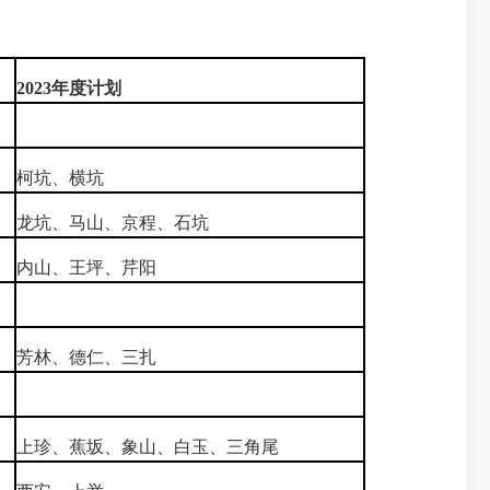
2023
年度计划
柯坑、横坑
龙坑、马山、京程、石坑
内山、王坪、芹阳
芳林、德仁、三扎
上珍、蕉坂、象山、白玉、三角尾