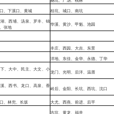
杨坑、广汤、桃林
口、下溪口、黄城
桂坑、城口、南坑
万湖、西埔、汤泉、罗丰、锦
华溪、黄沙、甲魁、池园
、张地
丰庄、西园、大吉、东景
洋地、东佳、金华、永德、丁华
桥下、大中、民主、大文、小
龙门、光明、后洋、温厝
璞溪、西书、龙口、高泉、香
岭后、金阳、长坑、西坑、沈口
口、林兜、长坂
大尤、西燕、前进、后平
吉坑、黄龙、福井