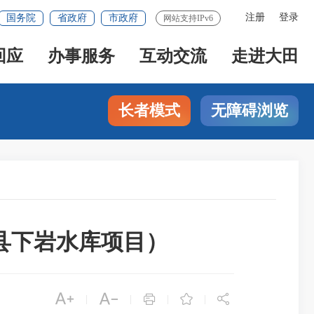
注册
登录
国务院
省政府
市政府
网站支持IPv6
回应
办事服务
互动交流
走进大田
长者模式
无障碍浏览
县下岩水库项目）





|
|
|
|