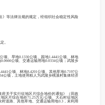
法》等法律法规的规定，经组织社会稳定性风险
规定
。
公顷、旱地
0.1330
公顷、园地
1.4441
公顷、林地
地
0.0666
公顷、交通运输用地
0.0334
公顷；武陵乡
.4441
公顷、林地
8.4201
公顷、其他草地
0.7197
公
34
公顷，土
地使用权人为
武陵乡桃溪村
集体经济
政府关于实行征地区片综合地价的通知
》
（田政
征地区片综合地价
71.25
万元
/
公顷、大石村征地区
农村道路、其他草地、交通运输用地
0.3
，未利用