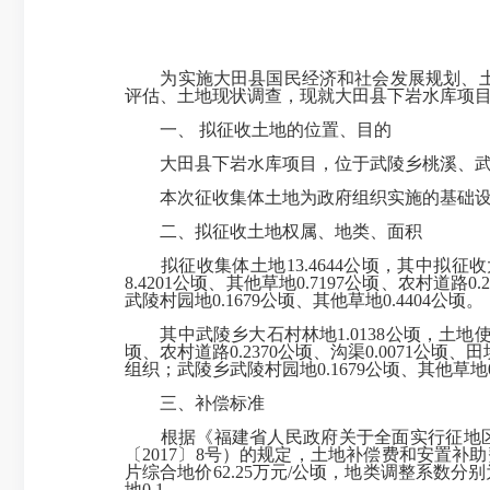
为实施大田县国民经济和社会发展规划、
评估、土地现状调查，现就大田县下岩水库项
一、
拟征收土地的位置、目的
大田县下岩水库项目
，位于武陵乡桃溪、
本次征收集体土地
为
政府组织实施的基础
二、拟征收
土地权属、地类、面积
拟征收集体土地
13.4644
公顷，其中拟征收
8.4201
公顷、其他草地
0.7197
公顷、农村道路
0.
武陵村园地
0.1679
公顷、其他草地
0.4404
公顷。
其中武陵乡大石村
林地
1.0138
公顷，土
地
顷、农村道路
0.2370
公顷、沟渠
0.0071
公顷、田
组织
；武陵乡武陵村园地
0.1679
公顷、其他草地
三、
补偿标准
根据《福建省人民政府关于全面实行征地
〔
2017
〕
8
号）
的规定，土地补偿费和安置补助
片综合地价
62.25
万元
/
公顷，地类调整系数分别
地
0.1
。