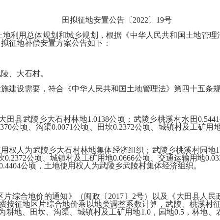
田拟征地安置公告〔
2022
〕
19
号
土地利用总体规划和城乡规划，根据《中华人民共和国土地管理
目
拟征地补偿安置方案公告如下
：
武陵、大石村。
设施建设
需要，符合《中华人民共和国土地管理法》第四十五条
大田县武陵乡大石村林地
1.0138
公顷；武陵乡桃溪村水田
0.5441
2370
公顷、沟渠
0.0071
公顷、田坎
0.2372
公顷、城镇村及工矿用
使用权人为
武陵乡大石村林地
集体经济组织
；武陵乡桃溪村园地
1
坎
0.2372
公顷、城镇村及工矿用地
0.0666
公顷、交通运输用地
0.03
0.4404
公顷
，土地使用权人为
武陵乡武陵村
集体经济组织。
区片综合地价的通知》（闽政〔
2017
〕
2
号）以及《
大田县人民
费按征地区片综合地价乘以地类调整系数计算，武陵、桃溪村
为耕地
、田坎、沟渠、城镇村及工矿用地
1.0
，
园地
0.5
，林地、