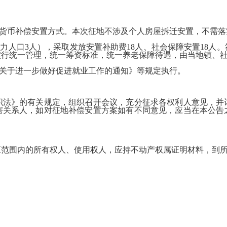
货币补偿安置方式。
本次征地不涉及个人房屋拆迁安置，不需落
动力人口
3
人），采取
发放安置补助费
18
人、社会保障安置
18
人
。
实行统一管理，统一筹资标准，统一养老保障待遇，由当地镇、
关于进一步做好促进就业工作的通知》等规定执行。
织法》的有关规定，组织召开会议，充分征求各权利人意见，并
害关系人，如对征地补偿安置方案如有不同意见，应当在本公告
至范围内的所有权人、使用权人，应持不动产权属证明材料，到