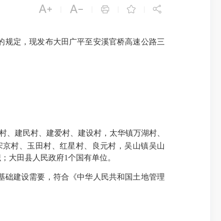





|
|
|
|
的规定，现发布大田广平至安溪官桥高速公路三
村、建民村、建爱村、建设村，太华镇万湖村、
宋京村、玉田村、红星村、良元村，
吴山镇吴山
织；大田县人民政府
1
个国有单位。
基础建设需要，符合《中华人民共和国土地管理