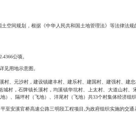
空间规划，根据《中华人民共和国土地管理法》等法律法规
2.4366
公顷。
详见用地示意图。
溪村、元沙村，建设镇建丰村、建乐村、建国村、建强村、建忠
魁城村，石牌镇长溪村，均溪镇华坑村、上太村、大道山村、
飞地）、隔坪村（飞地）、洋尾村（飞地）共
33
个
村集体经济组
广平至安溪官桥高速公路三明段工程项目
,
为政府组织实施的交通