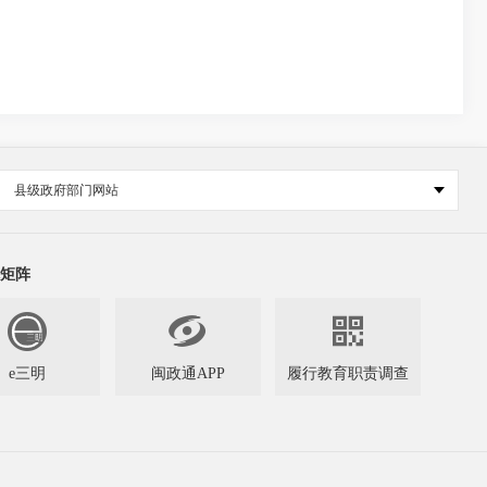
县级政府部门网站
矩阵


e三明
闽政通APP
履行教育职责调查