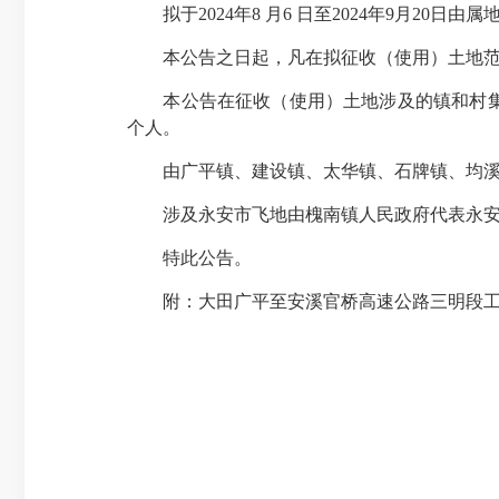
拟于
2024
年
8
月
6
日至
2024
年
9
月
20
日由属
本公告之日起，凡在拟征收（使用）土地范
本公告在征收（使用）土地涉及的镇和村集
个人。
由广平镇、建设镇、太华镇、石牌镇、均溪镇
涉及永安市飞地由槐南镇人民政府代表永安
特此公告。
附：大田广平至安溪官桥高速公路三明段工