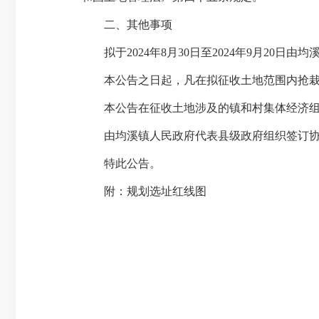
二、其他事项
拟于
2024年
8
月
30
日至
2024
年
9
月
20
日由均
本公告之日起，凡在拟征收土地范围内抢栽
本公告在征收土地涉及的镇和村集体经济组
由均溪镇人民政府代表县级政府组织签订协
特此公告。
附：规划选址红线图