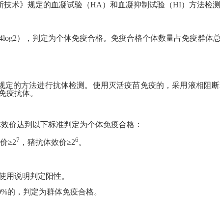
流感诊断技术》规定的血凝试验（HA）和血凝抑制试验（HI）方法检
4log2），判定为个体免疫合格。免疫合格个体数量占免疫群体
技术》规定的方法进行抗体检测。使用灭活疫苗免疫的，采用液相阻断E
测免疫抗体。
体效价达到以下标准判定为个体免疫合格：
7
6
价≥2
，猪抗体效价≥2
。
剂使用说明判定阳性。
%的，判定为群体免疫合格。