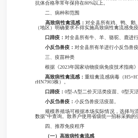
抗体合格率常年保持在80%以上。
二、病种和范围
高致病性禽流感：
对全县所有鸡、鸭、鹅
（地区）明确要求不得实施高致病性禽流感免
口蹄疫：
对全县所有牛、羊、骆驼、鹿进行
小反刍兽疫：
对全县所有羊进行小反刍兽
三、疫苗种类
根据《2023年国家动物疫病免疫技术指南》
高致病性禽流感
：
重组禽流感病毒（H5+H7）三价灭
rHN7903株）。
口蹄疫
：
0型-A型二价灭活类疫苗、0型
小反刍兽疫
：
小反刍兽疫活疫苗。
规模养殖场可根据本场实际情况，选择与流行
数据”中查询。散养户使用省级统一招标采购的
四、推荐免疫程序
（一）高致病性禽流感