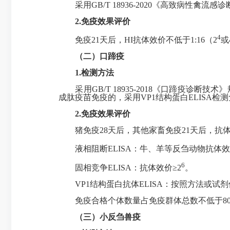
采用GB/T 18936-2020《高致病性禽
2.
免疫效果评价
4
免疫21天后，HI抗体效价不低于1:16（2
或
（二）口蹄疫
1.
检测方法
采用GB/T 18935-2018《口蹄疫诊断
成肽疫苗免疫的，采用VP1结构蛋白ELISA检
2.
免疫效果评价
猪免疫28天后，其他家畜免疫21天后，抗
液相阻断ELISA：牛、羊等反刍动物抗体效
6
固相竞争ELISA：抗体效价≥2
。
VP1结构蛋白抗体ELISA：按照方法或试
免疫合格个体数量占免疫群体总数不低于80
（三）小反刍兽疫