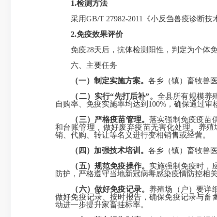
1.
检测方法
采用GB/T 27982-2011《小反刍兽疫诊断
2.
免疫效果评价
免疫28天后，抗体检测阳性，判定为个体免
六、主要任务
（一）制定实施方案。
各乡（镇）畜牧兽
（二）实行“先打后补”。
全县所有规模养
自购率、免疫实施率均达到100%，确保通过审核
（三）严格疫苗管理。
落实强制免疫疫苗
和台账管理，做好废弃疫苗无害化处理。养殖
销、代购、转让等名义进行变相销售或经营。
（四）加强技术培训。
各乡（镇）畜牧兽
（五）规范免疫操作。
实施强制免疫时，
防护，严格遵守当地新冠病毒感染疫情防控相
（六）做好免疫记录。
养殖场（户）要详
做好免疫记录、按时报告，确保免疫记录与畜
动进一步提升家畜挂标率。