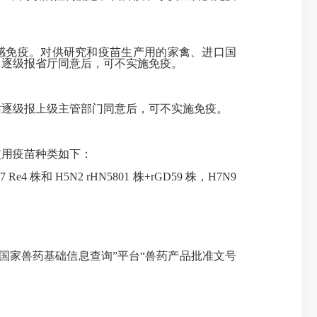
流感免疫。对供研究和疫苗生产用的家禽、进口国
）逐级报省厅同意后，可不实施免疫。
站逐级报上级主管部门同意后，可不实施免疫。
使用疫苗种类如下：
e4 株和 H5N2 rHN5801 株+rGD59 株，H7N9
家兽药基础信息查询”平台“兽药产品批准文号