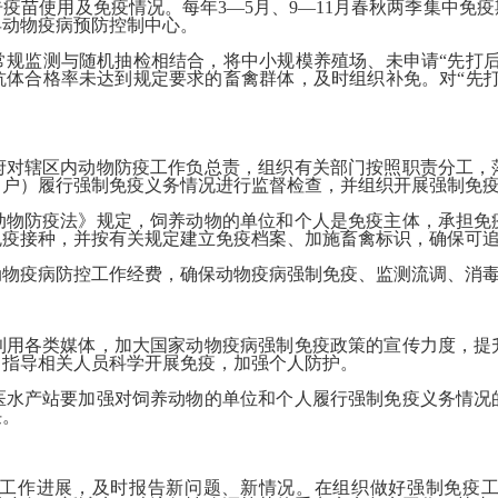
疫苗使用及免疫情况。每年3—5月、9—11月春秋两季集中免
县动物疫病预防控制中心。
常规监测与随机抽检相结合，将中小规模养殖场、未申请“先打
抗体合格率未达到规定要求的畜禽群体，及时组织补免。对“先打
府对辖区内动物防疫工作负总责，组织有关部门按照职责分工，
（户）履行强制免疫义务情况进行监督检查，并组织开展强制免
动物防疫法》规定，饲养动物的单位和个人是免疫主体，承担免
免疫接种，并按有关规定建立免疫档案、加施畜禽标识，确保可
动物疫病防控工作经费，确保动物疫病强制免疫、监测流调、消
利用各类媒体，加大国家动物疫病强制免疫政策的宣传力度，提
，指导相关人员科学开展免疫，加强个人防护。
医水产站要加强对饲养动物的单位和个人履行强制免疫义务情况
任。
作进展，及时报告新问题、新情况。在组织做好强制免疫工