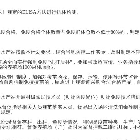
技术》规定的ELISA方法进行抗体检测。
疫合格。免疫合格个体数量占免疫群体总数不低于80%的，判定
医水产站按照本计划要求，结合当地防控工作实际，及时制定本
殖场全面实行强制免疫“先打后补”，要加强政策宣传、业务指
的养殖场100%补助到位。
供应管理制度，加强对疫苗验收、保存、运输、使用等环节监管
场自购强制免疫疫苗的，应通过正规渠道采购合法合格产品，
医水产站开展村级农民技术员（动物防疫岗位）动物免疫技术培
应督促指导相关人员规范落实人员、物品出入场区清洗消毒等制
关规定。
细记录畜禽存栏、出栏、免疫等情况，特别是疫苗种类、生产厂
禽标识相符。督促养殖场（户）及时为家畜挂戴二维码耳标，不