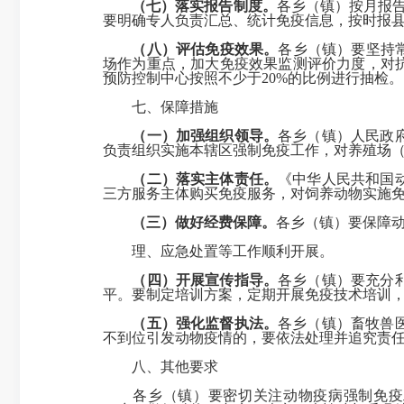
（七）落实报告制度。
各乡（镇）按月报告
要明确专人负责汇总、统计免疫信息，按时报
（八）评估免疫效果。
各乡（镇）要坚持
场作为重点，加大免疫效果监测评价力度，对
预防控制中心按照不少于20%的比例进行抽检。
七、保障措施
（一）加强组织领导。
各乡（镇）人民政
负责组织实施本辖区强制免疫工作，对养殖场
（二）落实主体责任。
《中华人民共和国
三方服务主体购买免疫服务，对饲养动物实施
（三）做好经费
保障
。
各乡（镇）要保障
理、应急处置等工作顺利开展。
（四）开展宣传指导。
各乡（镇）要充分
平。要制定培训方案，定期开展免疫技术培训
（五）强化监督执法。
各乡（镇）畜牧兽
不到位引发动物疫情的，要依法处理并追究责
八、其他要求
各乡（镇）要密切关注动物疫病强制免疫工