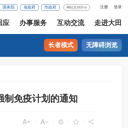
注册
登录
国务院
省政府
市政府
网站支持IPv6
回应
办事服务
互动交流
走进大田
长者模式
无障碍浏览
病强制免疫计划的通知





|
|
|
|