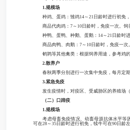
1.
规模场
种鸡、蛋鸡：雏鸡14～21日龄时进行初免，
商品代肉鸡：7～10日龄时，免疫一次。饲养
种鸭、蛋鸭、种鹅、蛋鹅：14～21日龄时进
商品肉鸭、肉鹅：7～10日龄时，免疫一次。
鹌鹑等其他禽类：根据饲养用途，参考鸡的
2.
散养户
春秋两季分别进行一次集中免疫，每月定期
3.
紧急免疫
发生疫情时，对疫区、受威胁区的养殖场（
（二）口蹄疫
1.
规模场
考虑母畜免疫情况、幼畜母源抗体水平等因素
可在28～35日龄时进行初免，犊牛可在90日