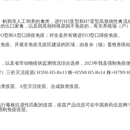
、鹌鹑等人工饲养的禽类，进行H5亚型和H7亚型高致病性禽
疫的出口家禽，以及因其他特殊原因不免疫的，有关养殖场（户
O型和A型口蹄疫免疫；对全县所有猪进行O型口蹄疫免疫。
疫免疫。开展非免疫无疫区建设的区域，由各乡（镇）畜牧兽医
，以及省市动物疫病监测情况综合选择，2023年我县强制免疫
活疫苗( H5N6 H5-Re13 株+H5N8 H5-Re14 株+H7N9 H7 R
灭活类疫苗、A型灭活疫苗、合成肽类疫苗。
毒株抗原性匹配的疫苗，疫苗产品信息可在中国兽药信息网“国
强制免疫疫苗。