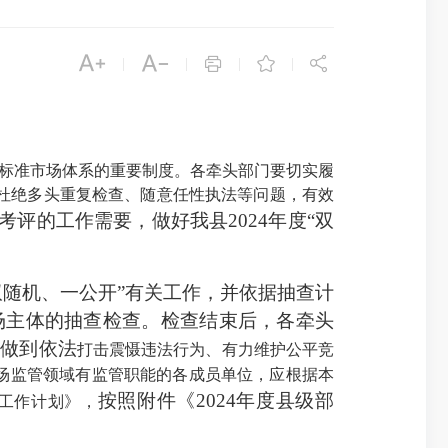





|
|
|
|
高标准市场体系的重要制度。各牵头部门要切实履
，杜绝多头重复检查、随意任性执法等问题，有效
考评的工作需要，做好我县
2024年度“双
双随机、一公开”有关工作，并依据抽查计
场主体的抽查检查。检查结束后，各牵头
实做到依法
打击震慑违法行为
、有力
维护公平竞
场监管领域有监管职能的各成员单位，应根据本
按照附件《
2024年度县级部
查工作计划》，