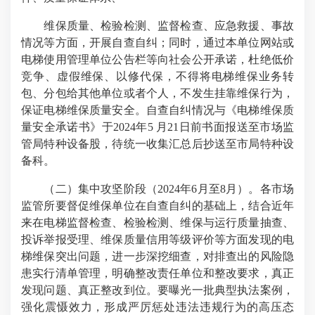
维保质量、检验检测、监督检查、应急救援、事故
情况等方面，开展自查自纠；同时，通过本单位网站或
电梯使用管理单位公告栏等向社会公开承诺，杜绝低价
竞争、虚假维保、以修代保，不得将电梯维保业务转
包、分包给其他单位或者个人，不发生挂靠维保行为，
保证电梯维保质量安全。自查自纠情况与《电梯维保质
量安全承诺书》于2024年5 月21日前书面报送至市场监
管局特种设备股，待统一收集汇总后抄送至市局特种设
备科。
（二）集中攻坚阶段（2024年6月至8月）。各市场
监管所要督促维保单位在自查自纠的基础上，结合近年
来在电梯监督检查、检验检测、维保与运行质量抽查、
投诉举报受理、维保质量信用等级评价等方面发现的电
梯维保突出问题，进一步深挖细查，对排查出的风险隐
患实行清单管理，明确整改责任单位和整改要求，真正
发现问题、真正整改到位。要曝光一批典型执法案例，
强化震慑效力，形成严厉惩处违法违规行为的高压态