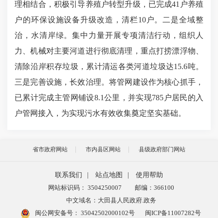
理相结合，积极引导养殖户转型升级，已完成41户养殖
户的环保设施设备升级改造，清栏10户。二是全域整
治，水清岸绿。集中力量开展专项清洁行动，组织人
力、机械对主要河道进行彻底清理，重点打捞漂浮物、
清除沿岸积存垃圾，累计清运各类河道垃圾达15.6吨。
三是完善设施，长效治理。将管网建设作为核心抓手，
已累计完成主管网铺设8.1公里，并实现785户居民的入
户管网接入，为实现污水有效收集奠定坚实基础。
省市政府网站
市内县区网站
县级政府部门网站
联系我们
|
站点地图
|
使用帮助
网站标识码： 3504250007
邮编：366100
中文域名：大田县人民政府.政务
闽公网安备号：
35042502000102号
闽ICP备11007282号