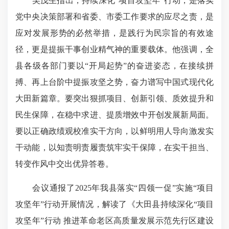
吴茂生指出，持续深化“项目攻坚年”行动，是落实
党中央决策部署和省委、市委工作要求的应尽之责，是
应对发展形势的必然举措，是践行为民宗旨的有效途
径，更是提振干事创业精气神的重要载体。他强调，全
县各级各部门要以“开局起势”的奋进姿态，在接续拼
搏、再上台阶中提振攻坚之势，奋力谱写中国式现代化
大田新篇章。要突出狠抓项目、创新引领、质效提升和
民生保障，在稳中求进、提质增效中开创发展新局面。
要以正确政绩观校准实干方向，以鲜明用人导向激发实
干动能，以知责明责履责筑牢实干保障，在实干担当、
转变作风中交出优异答卷。
会议通报了2025年我县落实“四领一促”实施“项目
攻坚年”行动开展情况，解读了《大田县持续深化“项目
攻坚年”行动 推进革命老区高质量发展
示范先行区
建设