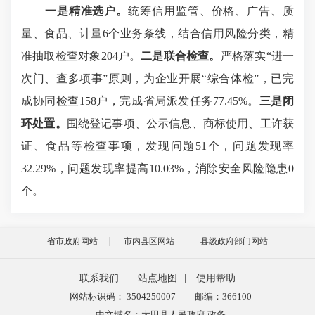
一是精准选户。
统筹信用监管、价格、广告、质
量、食品、计量6个业务条线，结合信用风险分类，精
准抽取检查对象204户。
二是联合检查。
严格落实“进一
次门、查多项事”原则，为企业开展“综合体检”，已完
成协同检查158户，完成省局派发任务77.45%。
三是闭
环处置。
围绕登记事项、公示信息、商标使用、工许获
证、食品等检查事项，发现问题51个，问题发现率
32.29%，问题发现率提高10.03%，消除安全风险隐患0
个。
省市政府网站
市内县区网站
县级政府部门网站
联系我们
|
站点地图
|
使用帮助
网站标识码： 3504250007
邮编：366100
中文域名：大田县人民政府.政务