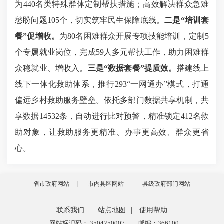
为440名类特殊群体定制帮扶措施；高效解决群众急难
愁盼问题105个，切实筑牢民生保障底线。
二是
“
培训
套
餐”
促
增收
。
为80名困难群众开展专项技能培训，定制5
个专属就业岗位，完成59人多元帮扶工作，助力困难群
众稳就业、增收入。
三是
“
数据
套餐”提质效
。
搭建线上
线下一体化救助体系，推行293“一网通办”模式，打通
偏远乡村救助服务壁垒。依托多部门数据共享机制，共
享数据14532条，自动进行比对预警，精准锁定412名救
助对象，让救助服务更精准、办事更高效、群众更省
心。
省市政府网站
市内县区网站
县级政府部门网站
联系我们
|
站点地图
|
使用帮助
网站标识码： 3504250007
邮编：366100