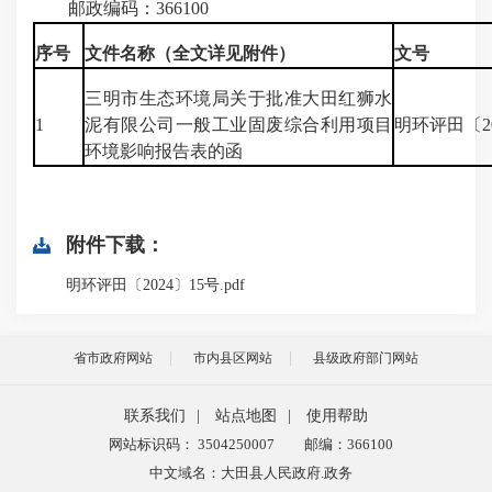
邮政编码：366100
序号
文件名称（全文详见附件）
文号
三明市生态环境局关于批准大田红狮水
1
泥有限公司一般工业固废综合利用项目
明环评田〔20
环境影响报告表的函
附件下载：
明环评田〔2024〕15号.pdf
省市政府网站
市内县区网站
县级政府部门网站
联系我们
|
站点地图
|
使用帮助
网站标识码： 3504250007
邮编：366100
中文域名：大田县人民政府.政务