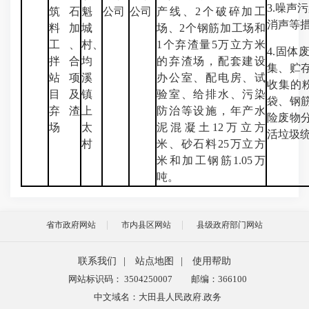
3.噪
筑石
魁
公司
公司
产线、2个破碎加工
消声等
料加
城
场、2个钢筋加工场和
工、
村、
1个弃渣量5万立方米
4.固
拌合
均
的弃渣场，配套建设
集、贮
站项
溪
办公室、配电房、试
收集的
目及
镇
验室、给排水、污染
袋、钢
弃渣
上
防治等设施，年产水
险废物
场
太
泥混凝土12万立方
活垃圾
村
米、砂石料25万立方
米和加工钢筋1.05万
吨。
省市政府网站
市内县区网站
县级政府部门网站
联系我们
|
站点地图
|
使用帮助
网站标识码： 3504250007
邮编：366100
中文域名：大田县人民政府.政务