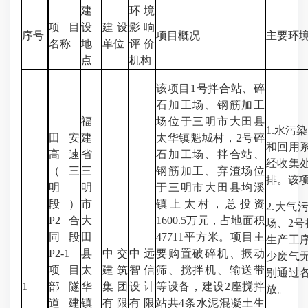
建
环境
项目
设
建设
影响
序号
项目概况
主要环
名称
地
单位
评价
点
机构
该项目1号拌合站、碎
石加工场、钢筋加工
福
场位于三明市大田县
1.水污
田安
建
太华镇魁城村，2号碎
和回用
高速
省
石加工场、拌合站、
经收集
（三
三
钢筋加工、弃渣场位
排。该
明
明
于三明市大田县均溪
段）
市
镇上太村，总投资
2.大
P2合
大
1600.5万元，占地面积
场、2号
同段
田
47711平方米。项目主
生产工
P2-1
县
中交
中远
要购置破碎机、振动
少废气
项目
太
建筑
智信
筛、搅拌机、输送带
别通过
1
部隧
华
集团
设计
等设备，建设2座搅拌
放。
道建
镇
有限
有限
站共4条水泥混凝土生