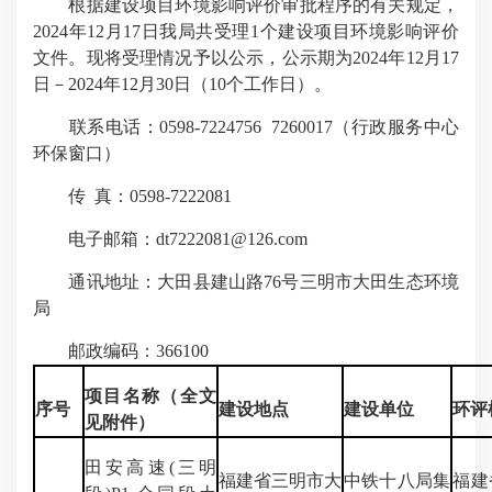
根据建设项目环境影响评价审批程序的有关规定，
2024年12月17日我局共受理1个建设项目环境影响评价
文件。现将受理情况予以公示，公示期为2024年12月17
日－2024年12月30日（10个工作日）。
联系电话：0598-7224756 7260017（行政服务中心
环保窗口）
传 真：0598-7222081
电子邮箱：dt7222081@126.com
通讯地址：大田县建山路76号三明市大田生态环境
局
邮政编码：366100
项目名称（全文
序号
建设地点
建设单位
环评
见附件）
田安高速(三明
福建省三明市大
中铁十八局集
福建