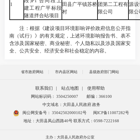
段)P1 合同段土
1
田县广平镇苏桥
团第二工程有
源设
建工程广平标段
村
限公司
限公
隧道拌合站项目
注：根据《建设项目环境影响评价政府信息公开指
南（试行）》的有关规定，上述环境影响报告书、表不
含涉及国家秘密、商业秘密、个人隐私以及涉及国家安
全、公共安全、经济安全和社会稳定的内容。
省市政府网站
市内县区网站
县级政府部门网站
联系我们
|
站点地图
|
使用帮助
网站标识码： 3504250007
邮编：366100
中文域名：大田县人民政府.政务
闽公网安备号：
35042502000102号
闽ICP备11007282号
地址：大田县凤山西路40号 联系方式：0598-7222168
主办：大田县人民政府办公室