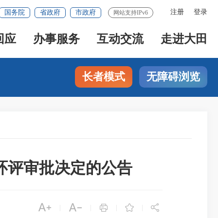
注册
登录
国务院
省政府
市政府
网站支持IPv6
回应
办事服务
互动交流
走进大田
长者模式
无障碍浏览
目环评审批决定的公告





|
|
|
|