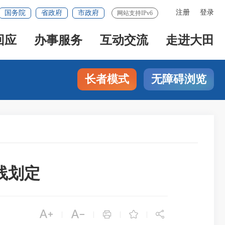
注册
登录
国务院
省政府
市政府
网站支持IPv6
回应
办事服务
互动交流
走进大田
长者模式
无障碍浏览
线划定





|
|
|
|