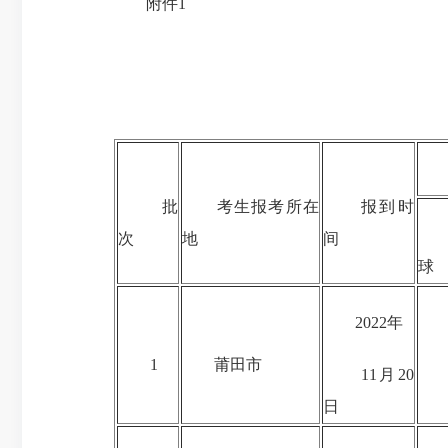
附件1
考
批
考生报考所在
报到时
1
次
地
间
球
2022年
2
1
莆田市
11月20
1
日