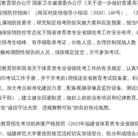
照教育部办公厅 国家卫生健康委办公厅《关于进一步做好普通高
炎疫情防控指南》（闽应对疫情领导小组综〔2020〕140号）
求以及属地防疫要求，研究制定组考防疫实施方案和应急预案，报
确保疫情防控常态化下我省体育类专业省级统考工作安全有序。
安排考生错峰、有序领取准考证，分散人流，合理控制现场人数
核酸检测阴性报告的人员，须按规定提交，方可参加考试。
照教育部和我省关于体育类专业省级统考工作的有关规定，认真研
编印考试工作手册，并于开考前1周报送至省教育考试院备案。积
关。加大考点标准化建设力度，配备视频录像及监控设备。测试
或干部），建立健全回避制度，做好上岗前业务培训和纪律教育
造“诚信守法光荣、违规舞弊可耻”的良好舆论氛围。
教育招生考试机构要严格按照《2023年福建省体育类专业省级
作。福建师范大学要按照规范流程切实加强登分、统分和成绩合